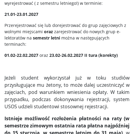
wyrejestrować ( z semestru letniego!) w terminie:
21.01-23.01.2027
Przerejestrować się lub dorejestrować do grup zajęciowych z
wolnymi miejscami
oraz
zarejestrować do nowych grup e-
lektoratów na
semestr letni
można w następujących
terminach:
01.02-22.02.2027
oraz
23.02-26.02.2027 II tura (korekty)
Jeżeli student wykorzystał już w toku studiów
przysługujące mu żetony, to może dalej uczestniczyć w
zajęciach, pod warunkiem wniesienia opłaty. W takim
przypadku, podczas dokonywania rejestracji, system
USOS udzieli studentowi stosownej rejestracji.
Istnieje możliwość rozłożenia płatności na raty (w
semestrze zimowym ostatnia rata płatna najpóźniej
do 15 stycznia, w semestrze letnim do 31 maja)
, w